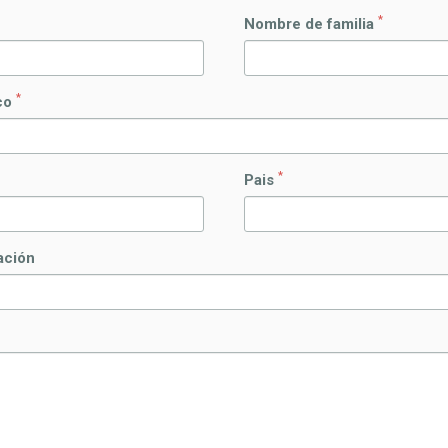
*
Nombre de familia
*
ico
*
Pais
ación